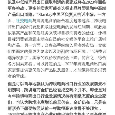
以及中低端产品出口赚取利润的卖家或将在2023年面临
更多挑战，更多的卖家可能会选择走品牌塑造和中高端
产品出口道路。”Starday中国区负责人告诉小编。
一方
面，
社交电商
与跨境电商的融合程度越来越高，跨境电
商出口卖家们要想抓取社交电商的发展红利期，就必须
依靠高产品和优质服务来获得目标消费者的信任，使得
目标消费者愿意主动在自己的社交媒体平台上推广店铺
和产品。另一方面，众多高手纷纷入局海外市场，卖家
们要面对的是更为复杂以及激烈的市场环境，当消费者
选择权多了，卖家的议价权自然会下降。简言之，综合
各方因素来看，可以肯定的是，2023年跨境电商出口卖
家需要提供更优质的产品以及服务，才能赢得更多消费
者的青睐。
但是可以简单地就认为跨境电商出口行业的发展前景不
明朗吗，跨境电商金矿已经被挖空吗？并不。即使是对
今年跨境电商出口行业发展情况持有消极态度的企业家
们，也认为跨境电商增长前景仍在、金矿仍在，只是在
新形势下想要按照从前一样取得高速发展不够现实，
2023年对于跨境电商企业们的出海能力提出了更高的要